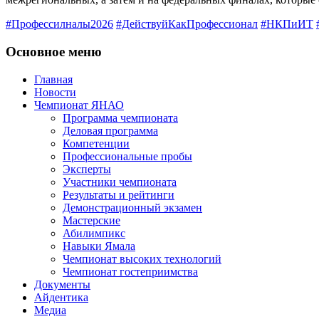
#Профессилналы2026
#ДействуйКакПрофессионал
#НКПиИТ
Основное меню
Главная
Новости
Чемпионат ЯНАО
Программа чемпионата
Деловая программа
Компетенции
Профессиональные пробы
Эксперты
Участники чемпионата
Результаты и рейтинги
Демонстрационный экзамен
Мастерские
Абилимпикс
Навыки Ямала
Чемпионат высоких технологий
Чемпионат гостеприимства
Документы
Айдентика
Медиа