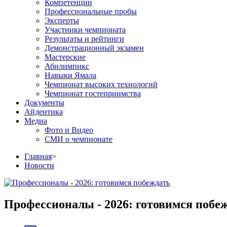
Компетенции
Профессиональные пробы
Эксперты
Участники чемпионата
Результаты и рейтинги
Демонстрационный экзамен
Мастерские
Абилимпикс
Навыки Ямала
Чемпионат высоких технологий
Чемпионат гостеприимства
Документы
Айдентика
Медиа
Фото и Видео
СМИ о чемпионате
Главная
>
Новости
Профессионалы - 2026: готовимся побе