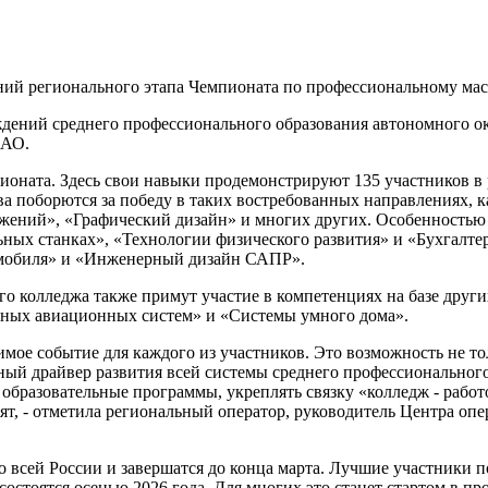
аний регионального этапа Чемпионата по профессиональному ма
ждений среднего профессионального образования автономного о
НАО.
оната. Здесь свои навыки продемонстрируют 135 участников в 
ва поборются за победу в таких востребованных направлениях, 
жений», «Графический дизайн» и многих других. Особенностью 
ьных станках», «Технологии физического развития» и «Бухгалт
омобиля» и «Инженерный дизайн САПР».
о колледжа также примут участие в компетенциях на базе друг
тных авиационных систем» и «Системы умного дома».
мое событие для каждого из участников. Это возможность не тол
ный драйвер развития всей системы среднего профессионального
образовательные программы, укреплять связку «колледж - работод
т, - отметила региональный оператор, руководитель Центра о
всей России и завершатся до конца марта. Лучшие участники п
состоятся осенью 2026 года. Для многих это станет стартом в п