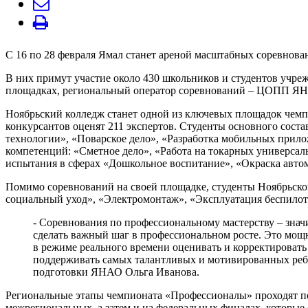
С 16 по 28 февраля Ямал станет ареной масштабных соревнов
В них примут участие около 430 школьников и студентов учре
площадках, региональный оператор соревнований – ЦОПП Я
Ноябрьский колледж станет одной из ключевых площадок чемпи
конкурсантов оценят 211 экспертов. Студенты основного соста
технологии», «Поварское дело», «Разработка мобильных прило
компетенций: «Сметное дело», «Работа на токарных универсал
испытания в сферах «Дошкольное воспитание», «Окраска авт
Помимо соревнований на своей площадке, студенты Ноябрьског
социальный уход», «Электромонтаж», «Эксплуатация беспило
- Соревнования по профессиональному мастерству – значи
сделать важный шаг в профессиональном росте. Это мощ
в режиме реального времени оценивать и корректировать 
поддерживать самых талантливых и мотивированных ребя
подготовки ЯНАО Ольга Иванова.
Региональные этапы чемпионата «Профессионалы» проходят по 
межрегиональных, а затем и на федеральных финалах, которые 