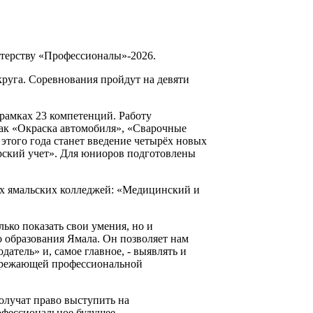
стерству «Профессионалы»-2026.
круга. Соревнования пройдут на девяти
рамках 23 компетенций. Работу
как «Окраска автомобиля», «Сварочные
этого года станет введение четырёх новых
ерский учет». Для юниоров подготовлены
их ямальских колледжей: «Медицинский и
ько показать свои умения, но и
 образования Ямала. Он позволяет нам
атель» и, самое главное, - выявлять и
пережающей профессиональной
олучат право выступить на
рофессиональное будущее.